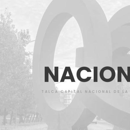
D
E
L
A
E
S
C
U
TALCA CAPITAL NACIONAL DE LA